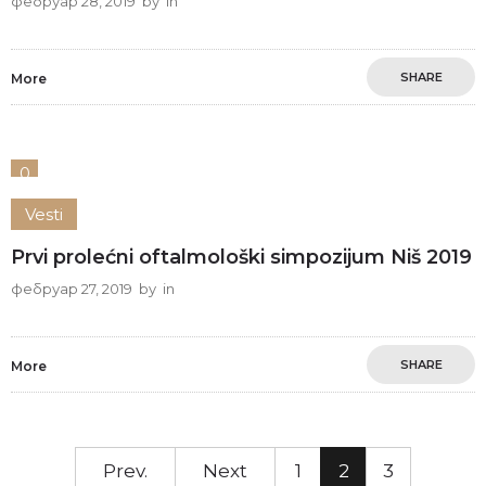
фебруар 28, 2019
by
in
SHARE
More
0
Vesti
Prvi prolećni oftalmološki simpozijum Niš 2019
фебруар 27, 2019
by
in
SHARE
More
Prev.
Next
1
2
3