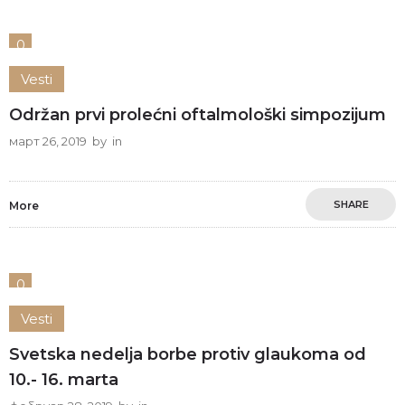
0
Vesti
Održan prvi prolećni oftalmološki simpozijum
март 26, 2019
by
in
SHARE
More
0
Vesti
Svetska nedelja borbe protiv glaukoma od
10.- 16. marta