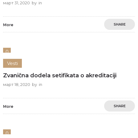
март 31, 2020
by
in
SHARE
More
0
Vesti
Zvanična dodela setifikata o akreditaciji
март 18, 2020
by
in
SHARE
More
0