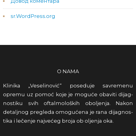
Довод коментара
sr.WordPress.org
O NAMA
Klinika „Veseli­nović“ pose­duje savre­menu
opremu uz pomoć koje je moguće obav­iti dijag­
nos­tiku svih oftal­moloških obol­jenja. Nakon
detaljnog pre­gleda omogućena je rana dijag­nos­
tika i lečenje najvećeg broja ob ol­jenja oka.