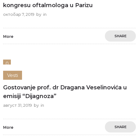
kongresu oftalmologa u Parizu
октобар 7, 2019
by
in
SHARE
More
0
Vesti
Gostovanje prof. dr Dragana Veselinovića u
emisiji “Dijagnoza”
август 31, 2019
by
in
SHARE
More