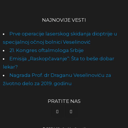
NAJNOVIJE VESTI
Prve operacije laserskog skidanja dioptrije u
specijalnoj očnoj bolnici Veselinović
21. Kongres oftalmologa Srbije
Emisija „Raskopčavanje“: Šta to beše dobar
lekar?
Nagrada Prof. dr Draganu Veselinoviću za
životno delo za 2019. godinu
PRATITE NAS