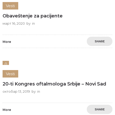
Vesti
Obaveštenje za pacijente
март 16, 2020
by
in
SHARE
More
0
Vesti
20-ti Kongres oftalmologa Srbije – Novi Sad
октобар 13, 2019
by
in
SHARE
More