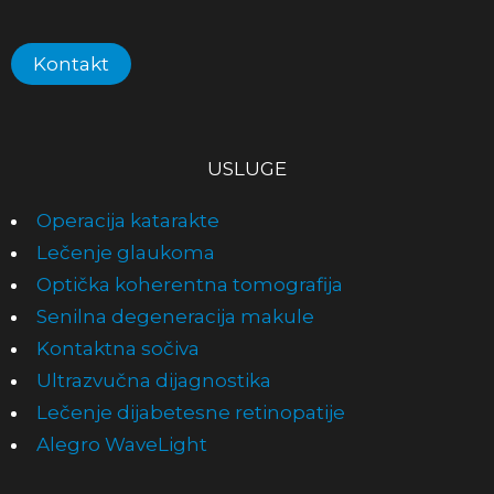
Kontakt
USLUGE
Operacija katarakte
Lečenje glaukoma
Optička koher­entna tomo­grafija
Senilna degeneracija makule
Kontaktna sočiva
Ultrazvučna dijagnostika
Lečenje dijabetesne retinopatije
Alegro WaveLight