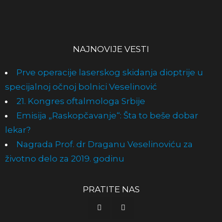
NAJNOVIJE VESTI
Prve operacije laserskog skidanja dioptrije u
specijalnoj očnoj bolnici Veselinović
21. Kongres oftalmologa Srbije
Emisija „Raskopčavanje“: Šta to beše dobar
lekar?
Nagrada Prof. dr Draganu Veselinoviću za
životno delo za 2019. godinu
PRATITE NAS