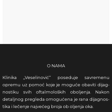
O NAMA
Klinika „Veseli­nović“ pose­duje savre­menu
opremu uz pomoć koje je moguće obav­iti dijag­
nos­tiku svih oftal­moloških obol­jenja. Nakon
detaljnog pre­gleda omogućena je rana dijag­nos­
tika i lečenje najvećeg broja ob ol­jenja oka.