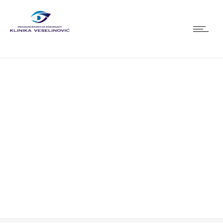
KONTAKT
Naš stručni tim će se potruditi da Vam odgovori u
najkraćem roku.