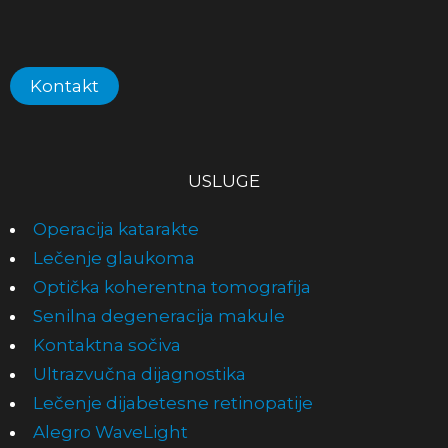
Kontakt
USLUGE
Operacija katarakte
Lečenje glaukoma
Optička koher­entna tomo­grafija
Senilna degeneracija makule
Kontaktna sočiva
Ultrazvučna dijagnostika
Lečenje dijabetesne retinopatije
Alegro WaveLight