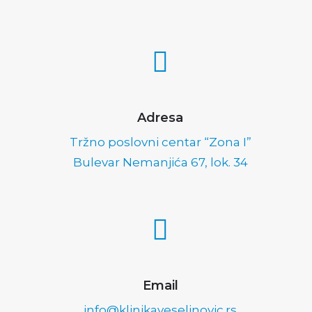
Adresa
Tržno poslovni centar “Zona I”
Bulevar Nemanjića 67, lok. 34
Email
info@klinikaveselinovic.rs